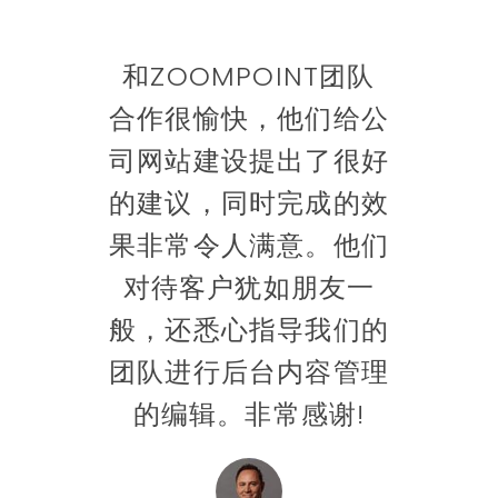
我
和ZOOMPOINT团队
团
合作很愉快，他们给公
多
最快
司网站建设提出了很好
品
的网
的建议，同时完成的效
推
们的
果非常令人满意。他们
网
量是
对待客户犹如朋友一
的。
般，还悉心指导我们的
开
团队进行后台内容管理
时
的编辑。非常感谢!