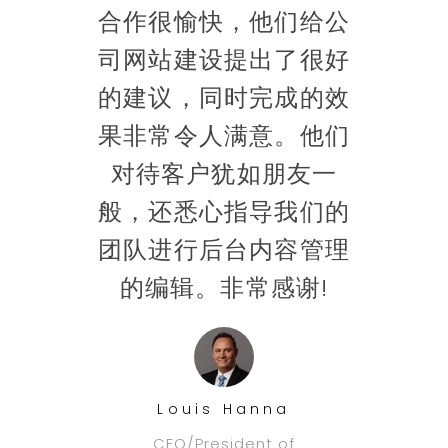
团
合作很愉快，他们给公
多
最快
司网站建设提出了很好
品
的网
的建议，同时完成的效
推
们的
果非常令人满意。他们
网
量是
对待客户犹如朋友一
的。
般，还悉心指导我们的
开
团队进行后台内容管理
时
的编辑。非常感谢!
t
Louis Hanna
CEO/President of